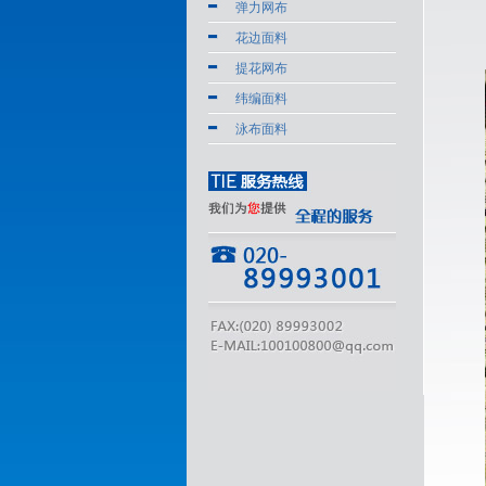
弹力网布
花边面料
提花网布
纬编面料
泳布面料